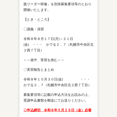
践リーダー研修」を別添募集要項等のとおり
開催いたします。
【とき・ところ】
〇講義・演習
令和８年８月１７日(月)～２１日
(金) ・・・ かでる２．７（札幌市中央区北
２西７丁目）
～～途中、実習を挟む～～
〇実習報告とまとめ
令和８年１０月３０日(金) ・・・
かでる２．７（札幌市中央区北２西７丁目）
募集要項等に記載の申込方法をお読みの上、
受講申込書類を郵送にてお送りください。
◇申込締切 令和８年５月２９日（金）必着