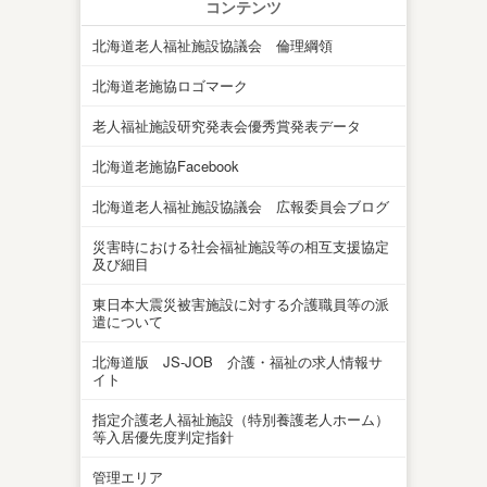
コンテンツ
北海道老人福祉施設協議会 倫理綱領
北海道老施協ロゴマーク
老人福祉施設研究発表会優秀賞発表データ
北海道老施協Facebook
北海道老人福祉施設協議会 広報委員会ブログ
災害時における社会福祉施設等の相互支援協定
及び細目
東日本大震災被害施設に対する介護職員等の派
遣について
北海道版 JS-JOB 介護・福祉の求人情報サ
イト
指定介護老人福祉施設（特別養護老人ホーム）
等入居優先度判定指針
管理エリア