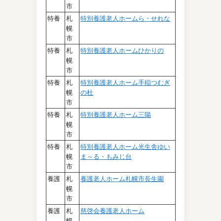
市
特養
札
特別養護老人ホームら・せれな
幌
市
特養
札
特別養護老人ホームひかりの
幌
市
特養
札
特別養護老人ホーム手稲つむぎ
幌
の杜
市
特養
札
特別養護老人ホーム三陽
幌
市
特養
札
特別養護老人ホーム光生舎ゆい
幌
ま～る・もみじ台
市
養護
札
養護老人ホーム札幌市長生園
幌
市
養護
札
慈啓会養護老人ホーム
幌