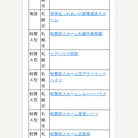
市
養護
札
慈啓会ふれあいの郷養護老人ホ
幌
ーム
市
軽費
札
軽費老人ホーム札幌市菊寿園
Ａ型
幌
市
軽費
札
ケアハウス慈照
Ａ型
幌
市
軽費
札
軽費老人ホーム茨戸ライラック
Ａ型
幌
ハイツ
市
軽費
札
軽費老人ホームシルバーハウス
Ａ型
幌
市
軽費
札
軽費老人ホーム星置ハイツ
Ａ型
幌
市
軽費
札
軽費老人ホーム宏楽苑