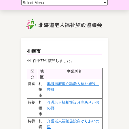
札幌市
441件中77件該当しました。
区
地
事業所名
分
区
特養
札
地域密着型介護老人福祉施設
幌
栄町
市
特養
札
介護老人福祉施設月寒あさがお
幌
の郷
市
特養
札
介護老人福祉施設白ゆりあいの
幌
里